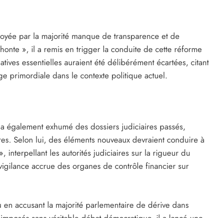
oyée par la majorité manque de transparence et de
a honte », il a remis en trigger la conduite de cette réforme
latives essentielles auraient été délibérément écartées, citant
uge primordiale dans le contexte politique actuel.
l a également exhumé des dossiers judiciaires passés,
res. Selon lui, des éléments nouveaux devraient conduire à
, interpellant les autorités judiciaires sur la rigueur du
ne vigilance accrue des organes de contrôle financier sur
u en accusant la majorité parlementaire de dérive dans
t imposés sans véritable débat démocratique, il a lancé une