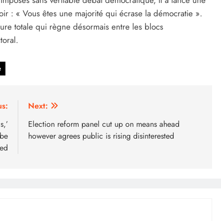
oir : « Vous êtes une majorité qui écrase la démocratie ».
ture totale qui règne désormais entre les blocs
toral.
e
us:
Next:
s,’
Election reform panel cut up on means ahead
 be
however agrees public is rising disinterested
ted