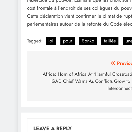
cost frontale à l’endroit de ses collègues du pouv
Cette déclaration vient confirmer le climat de rup
parlementaires autour de la refonte du Code élec
Tagged:
loi
pour
Sonko
taillée
un
Post
Previo
navigation
Africa: Horn of Africa At ‘Harmful Crossroad
IGAD Chief Warns As Conflicts Grow to
Interconnec
LEAVE A REPLY