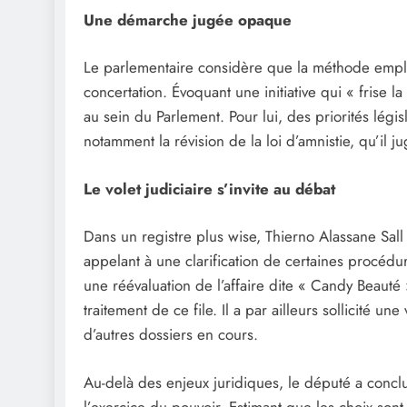
Une démarche jugée opaque
Le parlementaire considère que la méthode empl
concertation. Évoquant une initiative qui « frise l
au sein du Parlement. Pour lui, des priorités légis
notamment la révision de la loi d’amnistie, qu’il j
Le volet judiciaire s’invite au débat
Dans un registre plus wise, Thierno Alassane Sal
appelant à une clarification de certaines procédu
une réévaluation de l’affaire dite « Candy Beauté »
traitement de ce file. Il a par ailleurs sollicité u
d’autres dossiers en cours.
Au-delà des enjeux juridiques, le député a concl
l’exercice du pouvoir. Estimant que les choix son