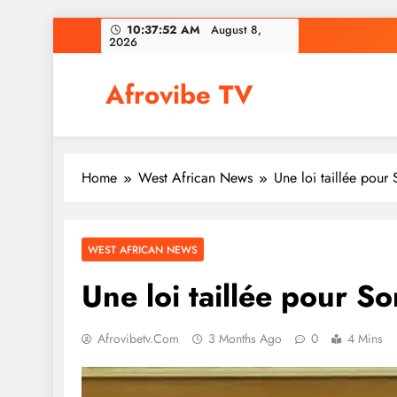
Skip
10:37:53 AM
August 8,
2026
to
content
Afrovibe TV
Home
West African News
Une loi taillée pour
WEST AFRICAN NEWS
Une loi taillée pour S
Afrovibetv.com
3 Months Ago
0
4 Mins