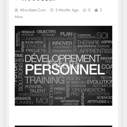
Afrovibetv.com
3 Months Ago
0
3
Mins