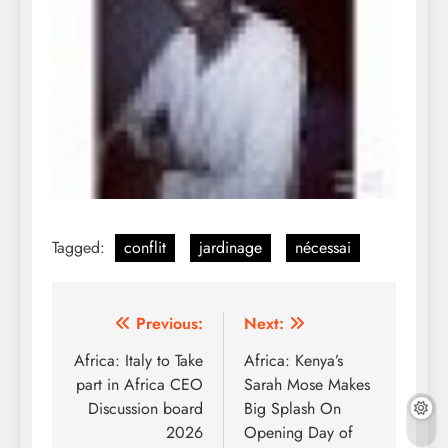
Tagged:
conflit
jardinage
nécessai
Post
Previous:
Next:
navigation
Africa: Italy to Take
Africa: Kenya’s
part in Africa CEO
Sarah Mose Makes
Discussion board
Big Splash On
2026
Opening Day of