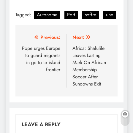
Tagged:
Autonome
Port
soffre
une
Post
Previous:
Next:
navigation
Pope urges Europe
Africa: Shalulile
to guard migrants
Leaves Lasting
in go to to island
Mark On African
frontier
Membership
Soccer After
Sundowns Exit
LEAVE A REPLY