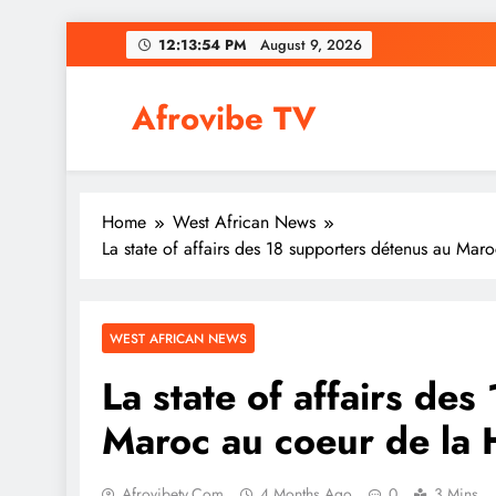
Skip
12:13:55 PM
August 9, 2026
to
content
Afrovibe TV
Home
West African News
La state of affairs des 18 supporters détenus au Mar
WEST AFRICAN NEWS
La state of affairs de
Maroc au coeur de la 
Afrovibetv.com
4 Months Ago
0
3 Mins