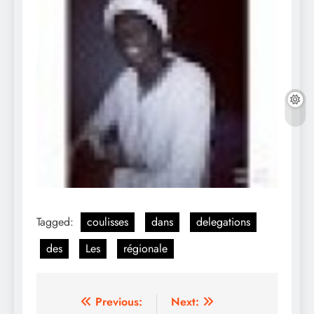
Tagged:
coulisses
dans
delegations
des
Les
régionale
Post
Previous:
Next: