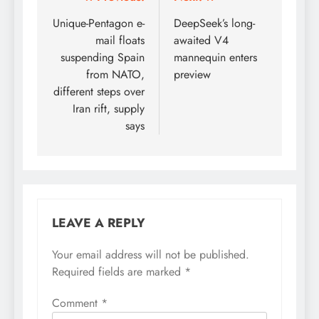
Post
navigation
Unique-Pentagon e-
DeepSeek’s long-
mail floats
awaited V4
suspending Spain
mannequin enters
from NATO,
preview
different steps over
Iran rift, supply
says
LEAVE A REPLY
Your email address will not be published.
Required fields are marked
*
Comment
*