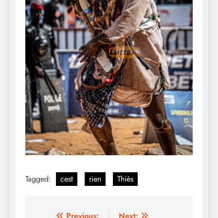
Tagged:
cest
rien
Thiès
Previous:
Next: